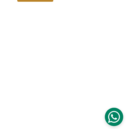
Contatto
info@hatshepsutravel.com
+20 101 105 8591
+34 663 889 883
Social Media
Powered by