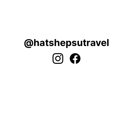
@hatshepsutravel