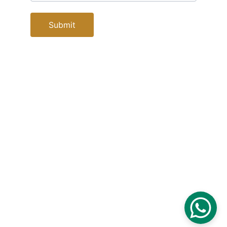
Submit
Contacts
info@hatshepsutravel.com
+20 101 105 8591
+34 663 889 883
Socials
Power By