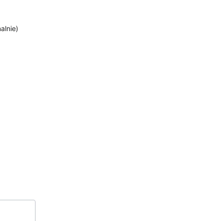
alnie)
Kontakt
info@hatshepsutravel.com
+20 101 105 8591
+34 663 889 883