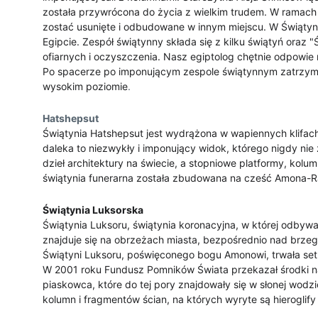
została przywrócona do życia z wielkim trudem. W ramach 
zostać usunięte i odbudowane w innym miejscu. W Świątyni
Egipcie. Zespół świątynny składa się z kilku świątyń oraz
ofiarnych i oczyszczenia. Nasz egiptolog chętnie odpowie n
Po spacerze po imponującym zespole świątynnym zatrzymu
wysokim poziomie
.
Hatshepsut
Świątynia Hatshepsut jest wydrążona w wapiennych klifach 
daleka to niezwykły i imponujący widok, którego nigdy nie
dzieł architektury na świecie, a stopniowe platformy, kolum
świątynia funerarna została zbudowana na cześć Amona-R
Świątynia Luksorska
Świątynia Luksoru, świątynia koronacyjna, w której odbyw
znajduje się na obrzeżach miasta, bezpośrednio nad brz
Świątyni Luksoru, poświęconego bogu Amonowi, trwała setk
W 2001 roku Fundusz Pomników Świata przekazał środki na
piaskowca, które do tej pory znajdowały się w słonej wodz
kolumn i fragmentów ścian, na których wyryte są hieroglify