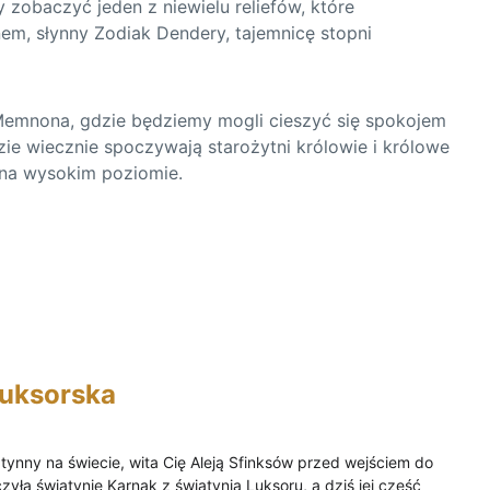
zobaczyć jeden z niewielu reliefów, które 
em, słynny Zodiak Dendery, tajemnicę stopni 
emnona, gdzie będziemy mogli cieszyć się spokojem 
zie wiecznie spoczywają starożytni królowie i królowe 
 na wysokim poziomie.
Luksorska
ynny na świecie, wita Cię Aleją Sfinksów przed wejściem do 
zyła świątynię Karnak z świątynią Luksoru, a dziś jej część 