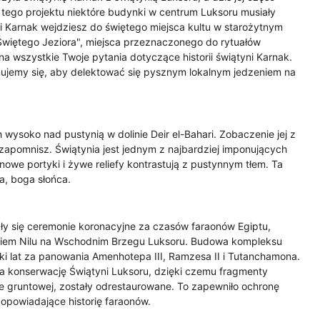
tego projektu niektóre budynki w centrum Luksoru musiały 
 Karnak wejdziesz do świętego miejsca kultu w starożytnym 
 "Świętego Jeziora", miejsca przeznaczonego do rytuałów 
a wszystkie Twoje pytania dotyczące historii świątyni Karnak. 
jemy się, aby delektować się pysznym lokalnym jedzeniem na 
wysoko nad pustynią w dolinie Deir el-Bahari. Zobaczenie jej z 
 zapomnisz. Świątynia jest jednym z najbardziej imponujących 
nowe portyki i żywe reliefy kontrastują z pustynnym tłem. Ta 
a, boga słońca.
ały się ceremonie koronacyjne za czasów faraonów Egiptu, 
egiem Nilu na Wschodnim Brzegu Luksoru. Budowa kompleksu 
i lat za panowania Amenhotepa III, Ramzesa II i Tutanchamona. 
 konserwację Świątyni Luksoru, dzięki czemu fragmenty 
ie gruntowej, zostały odrestaurowane. To zapewniło ochronę 
 opowiadające historię faraonów.