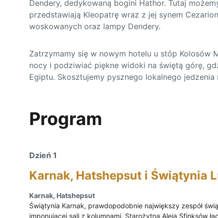
Dendery, dedykowaną bogini Hathor. Tutaj możemy 
przedstawiają Kleopatrę wraz z jej synem Cezarion
woskowanych oraz lampy Dendery.
Zatrzymamy się w nowym hotelu u stóp Kolosów M
nocy i podziwiać piękne widoki na świętą górę, gd
Egiptu. Skosztujemy pysznego lokalnego jedzenia
Program
Dzień 1
Karnak, Hatshepsut i Świątynia 
Karnak, Hatshepsut 
Świątynia Karnak, prawdopodobnie największy zespół świąt
imponującej sali z kolumnami. Starożytna Aleja Sfinksów łąc