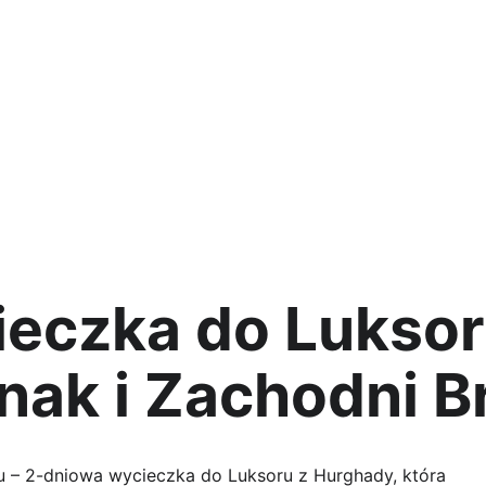
Home
Rejs po Nilu
Nasze Programy
eczka do Luksoru
nak i Zachodni B
u – 2-dniowa wycieczka do Luksoru z Hurghady, która 