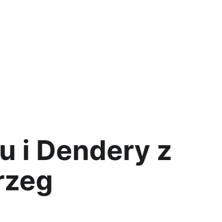
Wycieczki
Transfery
Kontakt
Blog
PL
 i Dendery z 
rzeg