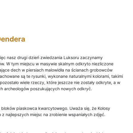
Dendera
ięc nasz drugi dzień zwiedzania Luksoru zaczynamy 
ów. W tym miejscu w masywie skalnym odkryto niezliczone 
rające dech w piersiach malowidła na ścianach grobowców 
zachowane są te rysunki, wykonane naturalnymi kolorami, takimi 
e pozostało wiele rzeczy, które jeszcze nie zostały odkryte, a w 
ch archeologów poszukujących nowych odkryć.
bloków piaskowca kwarcytowego. Uważa się, że Kolosy 
 z najlepszych miejsc na zrobienie wspaniałych zdjęć.