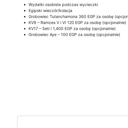
Wydatki osobiste podczas wycieczki
Egipski wieczór/kolacja
Grobowiec Tutanchamona 360 EGP za osobę (opcjon
KV9 – Ramzes V i VI 120 EGP za osobę (opcjonalnie)
KV17 – Seti I 1,400 EGP za osobę (opcjonalnie)
Grobowiec Aye – 100 EGP za osobę (opcjonalnie)
Zapisz się do naszego biuletynu
Twój e-mail